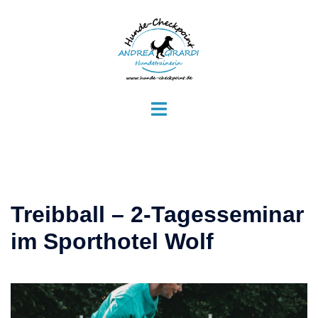
Zum
Inhalt
springen
Menü
umschalten
Treibball – 2-Tagesseminar
im Sporthotel Wolf