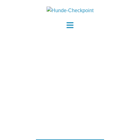
HUNDETRAINERIN ANDREA GIRARDI
HUNDE-
CHECKPOINT
ICH MACHE AUS DIR UND DEINEM HUND EIN
STARKES TEAM