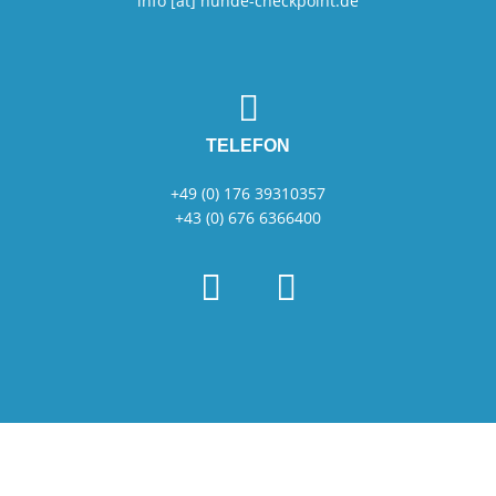
info [at] hunde-checkpoint.de
TELEFON
+49 (0) 176 39310357
+43 (0) 676 6366400