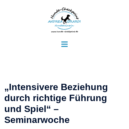
Zum
Inhalt
springen
Menü
umschalten
„Intensivere Beziehung
durch richtige Führung
und Spiel“ –
Seminarwoche