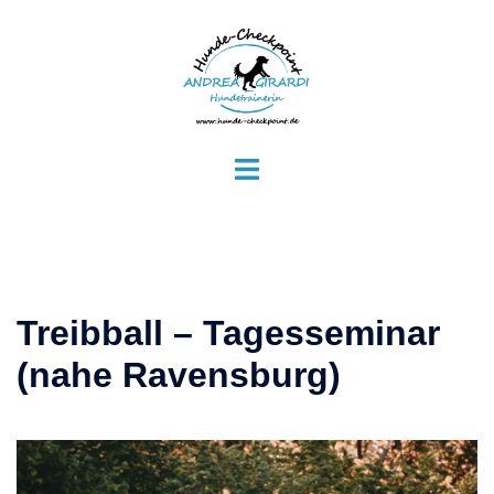
Zum
Inhalt
springen
Menü
umschalten
Treibball – Tagesseminar
(nahe Ravensburg)