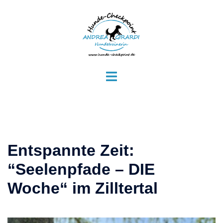
Zum
Inhalt
springen
Menü
umschalten
Entspannte Zeit:
“Seelenpfade – DIE
Woche“ im Zilltertal