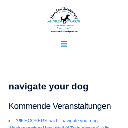
Zum
Inhalt
springen
Menü
umschalten
navigate your dog
Kommende Veranstaltungen
♎🐕 HOOPERS nach "navigate your dog" -