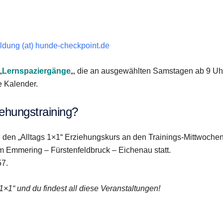
dung (at) hunde-checkpoint.de
„
Lernspaziergänge
„, die an ausgewählten Samstagen ab 9 Uh
e Kalender.
iehungstraining?
an den „Alltags 1×1“ Erziehungskurs an den Trainings-Mittwoche
 Emmering – Fürstenfeldbruck – Eichenau statt.
57.
×1“ und du findest all diese Veranstaltungen!