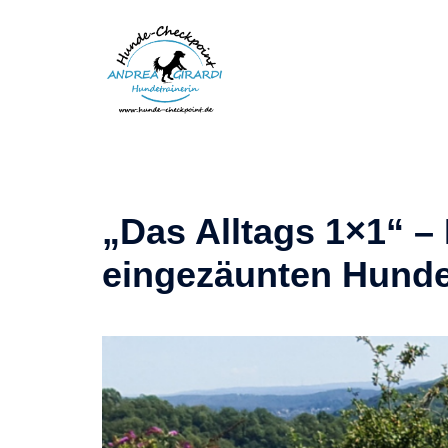
Zum
Inhalt
springen
„Das Alltags 1×1“ –
eingezäunten Hunde