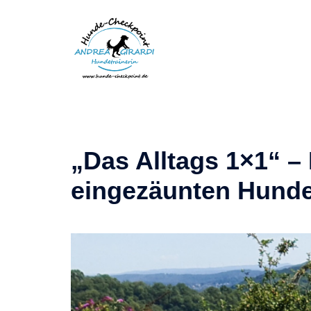
Zum
Inhalt
springen
„Das Alltags 1×1“ –
eingezäunten Hunde