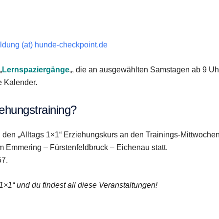
dung (at) hunde-checkpoint.de
„
Lernspaziergänge
„, die an ausgewählten Samstagen ab 9 Uh
e Kalender.
iehungstraining?
an den „Alltags 1×1“ Erziehungskurs an den Trainings-Mittwoche
 Emmering – Fürstenfeldbruck – Eichenau statt.
57.
×1“ und du findest all diese Veranstaltungen!