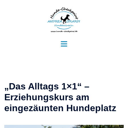
Zum
Inhalt
springen
Menü
umschalten
„Das Alltags 1×1“ –
Erziehungskurs am
eingezäunten Hundeplatz