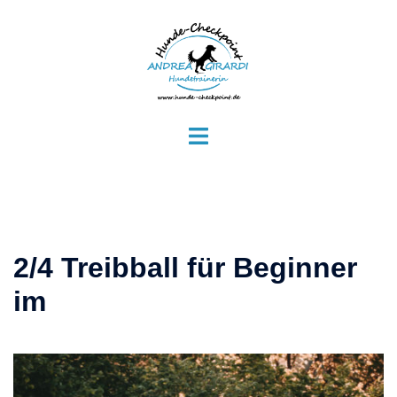
Zum
Inhalt
springen
Menü
umschalten
2/4 Treibball für Beginner
im