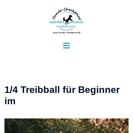
Zum
Inhalt
springen
Menü
umschalten
1/4 Treibball für Beginner
im