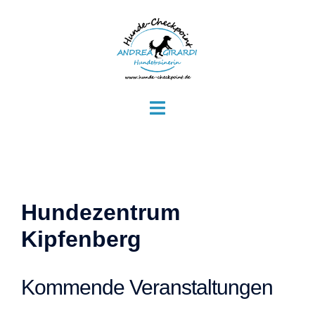
Zum
Inhalt
springen
Menü
umschalten
Hundezentrum
Kipfenberg
Kommende Veranstaltungen