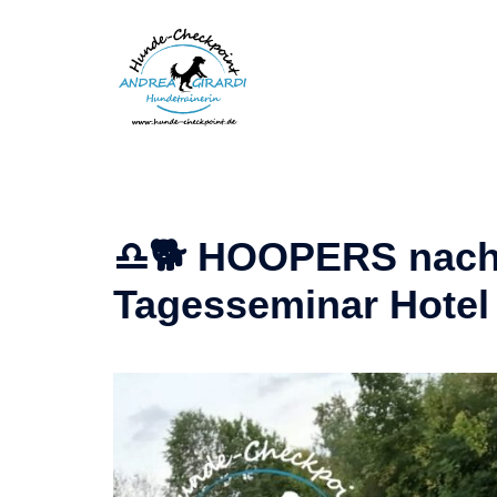
Zum
Inhalt
springen
♎🐕 HOOPERS nach „
Tagesseminar Hotel