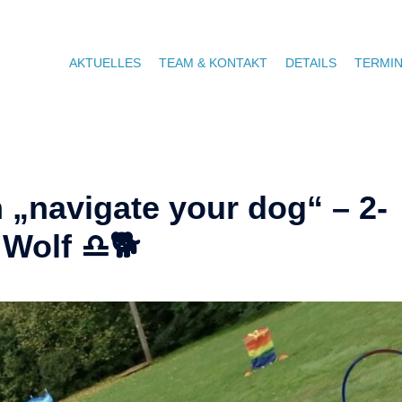
AKTUELLES
TEAM & KONTAKT
DETAILS
TERMI
navigate your dog“ – 2-
 Wolf ♎🐕