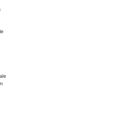
n
te
ale
im