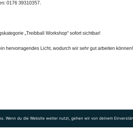
den: 0176 39310357.
skategorie „Treibball Workshop“ sofort sichtbar!
ein hervorragendes Licht, wodurch wir sehr gut arbeiten können!
s. Wenn du die Website weiter nutzt, gehen wir von deinem Einverstän