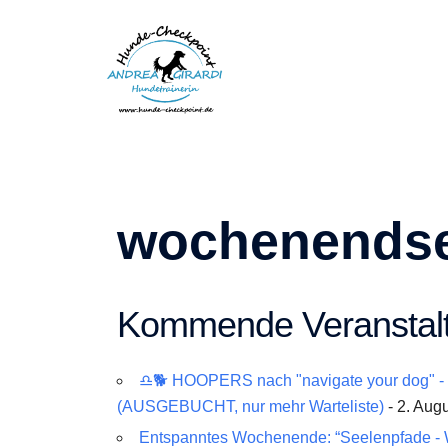
Zum
Inhalt
springen
wochenends
Kommende Veranstal
♎🐕 HOOPERS nach "navigate your dog" - 
(AUSGEBUCHT, nur mehr Warteliste)
- 2. Augu
Entspanntes Wochenende: “Seelenpfade - 