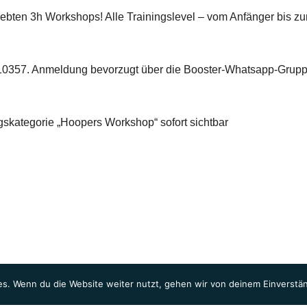
eliebten 3h Workshops! Alle Trainingslevel – vom Anfänger bis z
9310357. Anmeldung bevorzugt über die Booster-Whatsapp-Grup
gskategorie „Hoopers Workshop“ sofort sichtbar
s. Wenn du die Website weiter nutzt, gehen wir von deinem Einverstän