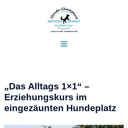
Zum
Inhalt
springen
Menü
umschalten
„Das Alltags 1×1“ –
Erziehungskurs im
eingezäunten Hundeplatz