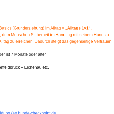
asics (Grunderziehung) im Alltag =
„Alltags 1×1“.
, dem Menschen Sicherheit im Handling mit seinem Hund zu
tag zu erreichen. Dadurch steigt das gegenseitige Vertrauen!
r ist 7 Monate oder älter.
nfeldbruck – Eichenau etc.
dung (at) hunde-checkpoint.de