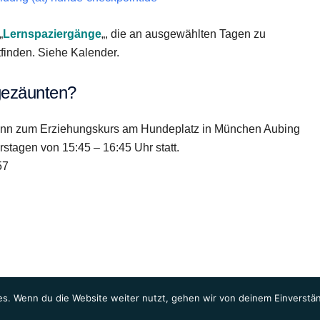
„
Lernspaziergänge
„, die an ausgewählten Tagen zu
finden. Siehe Kalender.
ngezäunten?
 dann zum Erziehungskurs am Hundeplatz in München Aubing
stagen von 15:45 – 16:45 Uhr statt.
57
s. Wenn du die Website weiter nutzt, gehen wir von deinem Einverstän