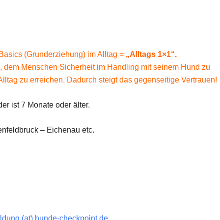
asics (Grunderziehung) im Alltag =
„Alltags 1×1“.
, dem Menschen Sicherheit im Handling mit seinem Hund zu
tag zu erreichen. Dadurch steigt das gegenseitige Vertrauen!
r ist 7 Monate oder älter.
nfeldbruck – Eichenau etc.
dung (at) hunde-checkpoint.de