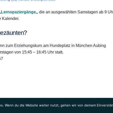
„
Lernspaziergänge
„, die an ausgewählten Samstagen ab 9 Uh
e Kalender.
ngezäunten?
 dann zum Erziehungskurs am Hundeplatz in München Aubing
stagen von 15:45 – 16:45 Uhr statt.
57
s. Wenn du die Website weiter nutzt, gehen wir von deinem Einverstän